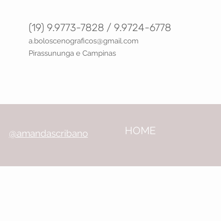
(19) 9.9773-7828 / 9.9724-6778
a.boloscenograficos@gma
il.com
Pirassununga e Campinas
HOME
@amandascribano