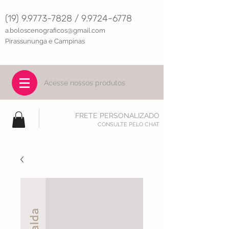
(19) 9.9773-7828 / 9.9724-6778
a.boloscenograficos@gma
il.com
Pirassununga e Campinas
@amandascribano
Acesse nossos produtos
FRETE PERSONALIZADO
CONSULTE PELO CHAT