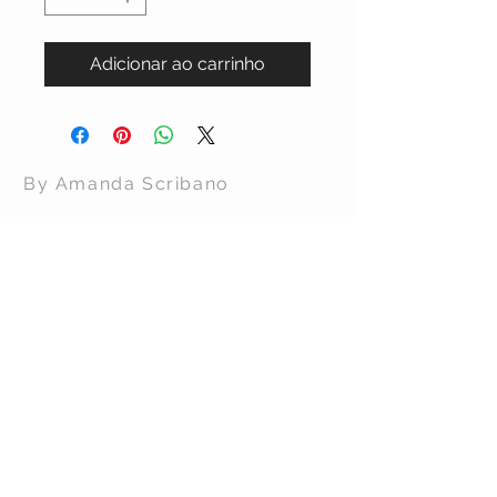
Adicionar ao carrinho
By Amanda Scribano
ATENDIMENTO
Política de Frete >
Política de Locação>
Fale Conosco >
Sobre Nós >
ENDEREÇOS
Ca
mpinas
: R. Barão de Paranapanema, 368 -