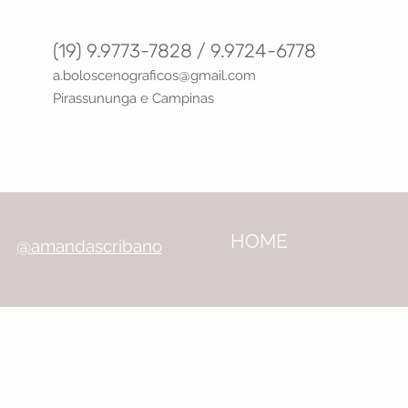
(19) 9.9773-7828 / 9.9724-6778
a.boloscenograficos@gma
il.com
Pirassununga e Campinas
HOME
@amandascribano